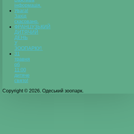
інформація.
Увага!
Захід
скасовано.
ФРАНЦУЗЬКИЙ
ДИТЯЧИЙ
ДЕНЬ
У
ЗООПАРКУ!
31
травня
об
11:00
дитяче
свято!
Copyright © 2026. Одеський зоопарк.