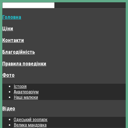
Головна
Ціни
Контакти
Благодійність
Правила поведінки
Фото
Історія
Акватераріум
Наші малюки
Відео
Одеський зоопарк
Велика мандрівка