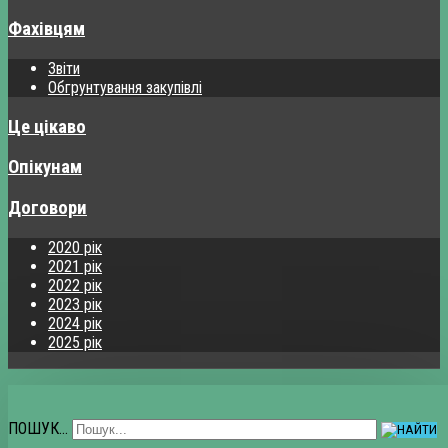
Фахівцям
Звіти
Обгрунтування закупівлі
Це цікаво
Опікунам
Договори
2020 рік
2021 рік
2022 рік
2023 рік
2024 рік
2025 рік
ПОШУК...