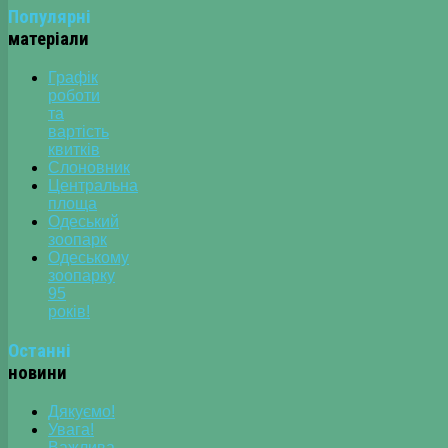
Популярні
матеріали
Графік
роботи
та
вартість
квитків
Слоновник
Центральна
площа
Одеський
зоопарк
Одеському
зоопарку
95
років!
Останні
новини
Дякуємо!
Увага!
Важлива