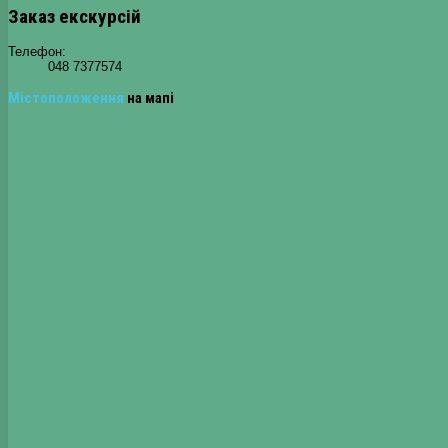
Заказ екскурсій
Телефон:
048 7377574
Містоположення
на мапі