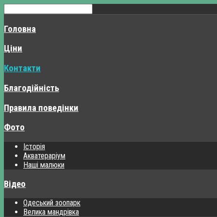
Головна
Ціни
Контакти
Благодійність
Правила поведінки
Фото
Історія
Акватераріум
Наші малюки
Відео
Одеський зоопарк
Велика мандрівка