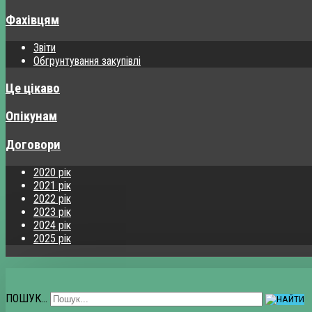
Фахівцям
Звіти
Обгрунтування закупівлі
Це цікаво
Опікунам
Договори
2020 рік
2021 рік
2022 рік
2023 рік
2024 рік
2025 рік
ПОШУК...