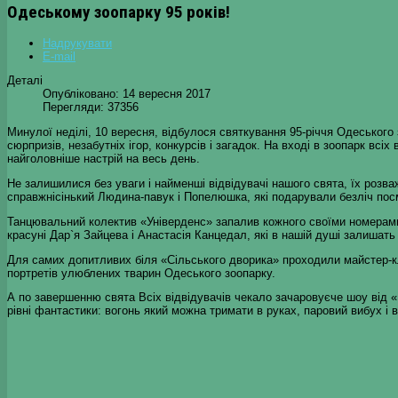
Одеському зоопарку 95 років!
Надрукувати
E-mail
Деталі
Опубліковано: 14 вересня 2017
Перегляди: 37356
Минулої неділі, 10 вересня, відбулося святкування 95-річчя Одеського
сюрпризів, незабутніх ігор, конкурсів і загадок. На вході в зоопарк всіх
найголовніше настрій на весь день.
Не залишилися без уваги і найменші відвідувачі нашого свята, їх розва
справжнісінький Людина-павук і Попелюшка, які подарували безліч посм
Танцювальний колектив «Універденс» запалив кожного своїми номерами
красуні Дар`я Зайцева і Анастасія Канцедал, які в нашій душі залишать
Для самих допитливих біля «Сільського дворика» проходили майстер-кл
портретів улюблених тварин Одеського зоопарку.
А по завершенню свята Всіх відвідувачів чекало зачаровуєче шоу від 
рівні фантастики: вогонь який можна тримати в руках, паровий вибух і 