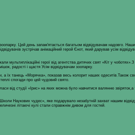
 зоопарку. Цей день запам'ятається багатьом відвідувачам надовго. Наши
 відвідувачів зустрічав анімаційний герой Єнот, який дарував усім відвіду
жали мультиплікаційні герої від агентства дитячих свят «Кіт у чоботях».
ішок, радості і щастя Усім відвідувачам зоопарку.
, а їх танець «Морячка», показав весь колорит наших одеситів.Також св
 теплі спогади про цей чудовий свято.
аси від студії «Ірис» на яких можна було навчитися валянню звіряток,
«Школи Наукових чудес», яке подарувало незабутній захват нашим відвід
величезні літаючі кулі стали справжнім дивом для гостей.