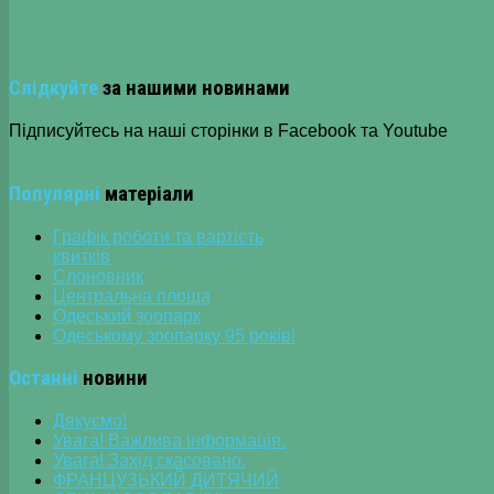
Слідкуйте
за нашими новинами
Підписуйтесь на наші сторінки в Facebook та Youtube
Популярні
матеріали
Графік роботи та вартість
квитків
Слоновник
Центральна площа
Одеський зоопарк
Одеському зоопарку 95 років!
Останні
новини
Дякуємо!
Увага! Важлива інформація.
Увага! Захід скасовано.
ФРАНЦУЗЬКИЙ ДИТЯЧИЙ