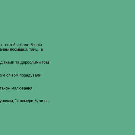
х гостей чекало безліч
вачам посмішки, танці, а
З дітками та дорослими грав
оїм співом порадували
а також малювання
увачам, їх номери були на