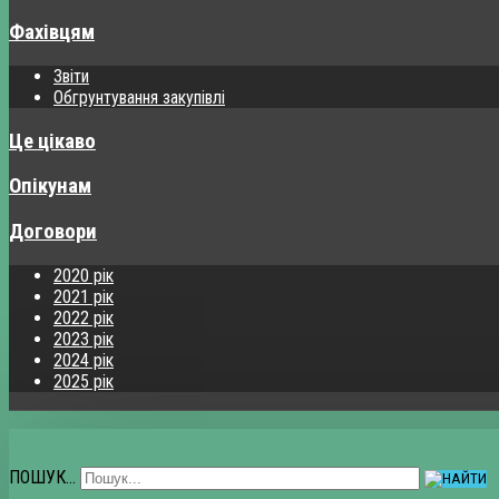
Фахівцям
Звіти
Обгрунтування закупівлі
Це цікаво
Опікунам
Договори
2020 рік
2021 рік
2022 рік
2023 рік
2024 рік
2025 рік
ПОШУК...