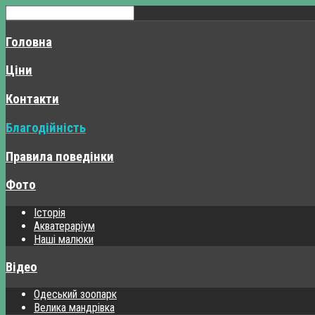
Головна
Ціни
Контакти
Благодійність
Правила поведінки
Фото
Історія
Акватераріум
Наші малюки
Відео
Одеський зоопарк
Велика мандрівка