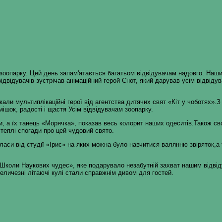
 зоопарку. Цей день запам'ятається багатьом відвідувачам надовго. Наши
 відвідувачів зустрічав анімаційний герой Єнот, який дарував усім відвіду
жали мультиплікаційні герої від агентства дитячих свят «Кіт у чоботях».
ішок, радості і щастя Усім відвідувачам зоопарку.
, а їх танець «Морячка», показав весь колорит наших одеситів.Також св
 теплі спогади про цей чудовий свято.
аси від студії «Ірис» на яких можна було навчитися валянню звіряток,
«Школи Наукових чудес», яке подарувало незабутній захват нашим відвід
величезні літаючі кулі стали справжнім дивом для гостей.