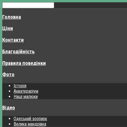
Головна
Ціни
Контакти
Благодійність
Правила поведінки
Фото
Історія
Акватераріум
Наші малюки
Відео
Одеський зоопарк
Велика мандрівка