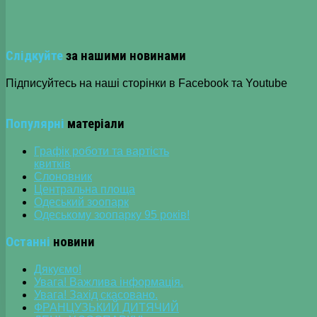
Слідкуйте
за нашими новинами
Підписуйтесь на наші сторінки в Facebook та Youtube
Популярні
матеріали
Графік роботи та вартість
квитків
Слоновник
Центральна площа
Одеський зоопарк
Одеському зоопарку 95 років!
Останні
новини
Дякуємо!
Увага! Важлива інформація.
Увага! Захід скасовано.
ФРАНЦУЗЬКИЙ ДИТЯЧИЙ