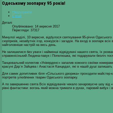
Одеському зоопарку 95 років!
Надрукувати
E-mail
Деталі
Опубліковано: 14 вересня 2017
Перегляди: 37317
Минулої неділі, 10 вересня, відбулося святкування 95-річчя Одеського
сюрпризів, незабутніх ігор, конкурсів і загадок. На вході в зоопарк всіх
найголовніше настрій на весь день.
Не залишилися без уваги і найменші відвідувачі нашого свята, їх розва
справжнісінький Людина-павук і Попелюшка, які подарували безліч посм
Танцювальний колектив «Універденс» запалив кожного своїми номерами
красуні Дар`я Зайцева і Анастасія Канцедал, які в нашій душі залишать
Для самих допитливих біля «Сільського дворика» проходили майстер-кл
портретів улюблених тварин Одеського зоопарку.
А по завершенню свята Всіх відвідувачів чекало зачаровуєче шоу від 
рівні фантастики: вогонь який можна тримати в руках, паровий вибух і 