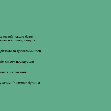
х гостей чекало безліч
вачам посмішки, танці, а
З дітками та дорослими грав
оїм співом порадували
а також малювання
увачам, їх номери були на