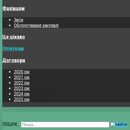
Фахівцям
Звіти
Обгрунтування закупівлі
Це цікаво
Опікунам
Договори
2020 рік
2021 рік
2022 рік
2023 рік
2024 рік
2025 рік
ПОШУК...